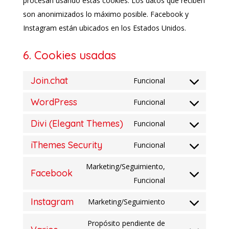
procesan usando estas cookies. Los datos que reciben
son anonimizados lo máximo posible. Facebook y
Instagram están ubicados en los Estados Unidos.
6. Cookies usadas
Join.chat
Funcional
Consent
WordPress
to
Funcional
Consent
service
Divi (Elegant Themes)
to
Funcional
join.chat
Consent
service
iThemes Security
to
Funcional
wordpress
Consent
service
to
Marketing/Seguimiento,
divi-
Facebook
service
Consent
Funcional
(elegant-
ithemes-
to
themes)
Instagram
Marketing/Seguimiento
security
service
Consent
facebook
to
Propósito pendiente de