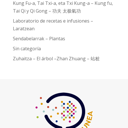
Kung Fu-a, Tai Txi-a, eta Txi Kung-a – Kung fu,
Tai Qi y Qi Gong – 功夫 太极氣功
Laboratorio de recetas e infusiones –
Laratzean
Sendabelarrak – Plantas
Sin categoría
Zuhaitza – El árbol –Zhan Zhuang – 站桩