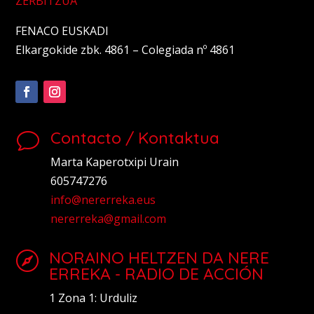
ZERBITZUA
FENACO EUSKADI
Elkargokide zbk. 4861 – Colegiada nº 4861
Contacto / Kontaktua
v
Marta Kaperotxipi Urain
605747276
info@nererreka.eus
nererreka@gmail.com
NORAINO HELTZEN DA NERE

ERREKA - RADIO DE ACCIÓN
1 Zona
1: Urduliz